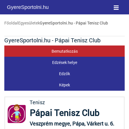
GyereSportolni.hu
Főoldal
Egyesületek
GyereSportolni.hu - Pápai Tenisz Club
GyereSportolni.hu - Pápai Tenisz Club
Bemutatkozás
Edzések helye
Edzők
Képek
Tenisz
Pápai Tenisz Club
Veszprém megye, Pápa, Várkert u. 6.