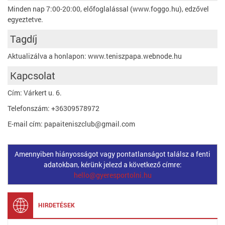
Minden nap 7:00-20:00, előfoglalással (www.foggo.hu), edzővel
egyeztetve.
Tagdíj
Aktualizálva a honlapon: www.teniszpapa.webnode.hu
Kapcsolat
Cím: Várkert u. 6.
Telefonszám: +36309578972
E-mail cím: papaiteniszclub@gmail.com
Amennyiben hiányosságot vagy pontatlanságot találsz a fenti
adatokban, kérünk jelezd a következő címre:
hello@gyeresportolni.hu
HIRDETÉSEK