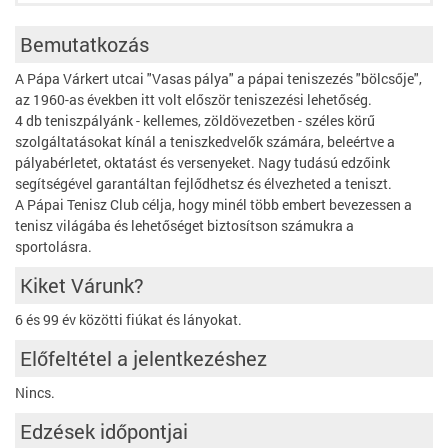
Bemutatkozás
A Pápa Várkert utcai "Vasas pálya" a pápai teniszezés "bölcsője",
az 1960-as években itt volt először teniszezési lehetőség.
4 db teniszpályánk - kellemes, zöldövezetben - széles körű
szolgáltatásokat kínál a teniszkedvelők számára, beleértve a
pályabérletet, oktatást és versenyeket. Nagy tudású edzőink
segítségével garantáltan fejlődhetsz és élvezheted a teniszt.
A Pápai Tenisz Club célja, hogy minél több embert bevezessen a
tenisz világába és lehetőséget biztosítson számukra a
sportolásra.
Kiket Várunk?
6 és 99 év közötti fiúkat és lányokat.
Előfeltétel a jelentkezéshez
Nincs.
Edzések időpontjai