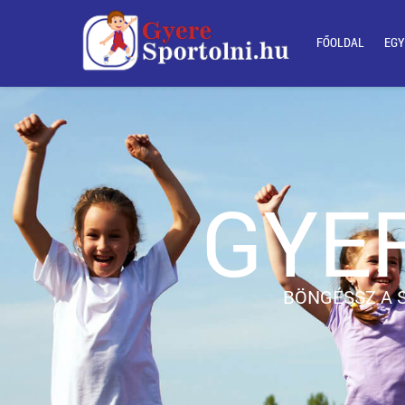
FŐOLDAL
EGY
GYER
BÖNGÉSSZ A 