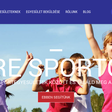
ESÜLETEKNEK
EGYESÜLET BEKÜLDÉSE
RÓLUNK
BLOG
E SPORT
SPORTEGYESÜLETEK KÖZÖTT ÉS TALÁLD MEG A 
EBBEN SEGÍTÜNK