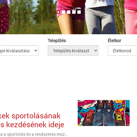
Település
Életkor
kek sportolásának
s kezdésének ideje
A kisgyermekek számára a sportolás és a rendszeres mozgás nemcsak fizikai, hanem szellemi és szociális fejlődési előnyökkel is jár. Azonban a megfelelő sporttevékenység kiválasztása és a helyes időpont megtalálása kulcsfontosságú a gyermekek egészséges fejlődése szempontjából. Ebben a cikkben megvizsgáljuk, hány éves kortól érdemes elkezdeni a sportolást, és milyen mozgásformákat ajánlott kisgyermekek számára.