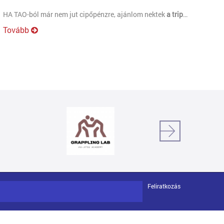
HA TAO-ból már nem jut cipőpénzre, ajánlom nektek
a tripleS csoportot
Tovább
Feliratkozás