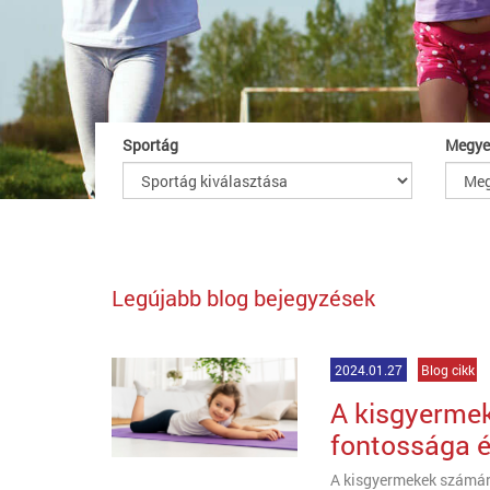
Sportág
Megye
Legújabb blog bejegyzések
2024.01.27
Blog cikk
A kisgyerme
fontossága é