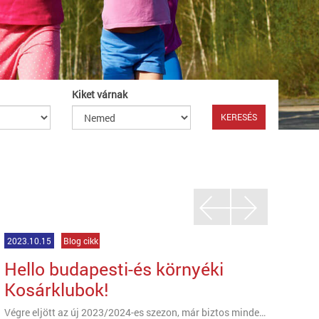
Kiket várnak
2023.10.15
Blog cikk
Hello budapesti-és környéki
Kosárklubok!
Végre eljött az új 2023/2024-es szezon, már biztos minden játékos/edző izgatottan készül az első meccsekre.