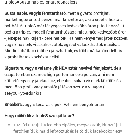
tripleS=SustainableSignatureSneakers
Sustainable, vagyis fenntartható
, mert a gyártó profitját,
marketingbe öntött pénzét már kifizette az, aki a cipőt elhozta a
boltból. A tripleS már lényegesen kedvezőbb áron jutott hozzá, ti
pedig a tripleS modell fenntarthtósága miatt még kedvezőbb áron
- jelképes havi díjért - bérelhetitek. Ha nem kényelmes játék közben,
vagy kinövitek, visszahozzátok, egyből választhattok másikat.
Mindig hibátlan cipőben játszhattok, és több márkát/modellt is
kipróbálhatok kockázat nélkül.
Signature, vagyis valamelyik NBA sztár nevével fémjelzett
, de a
csapatomban számos high performance cipő van, ami nem
köthető egy-egy játékoshoz, ellenben sokan viselték közülük és
még több profi- vagy amatőr játékos szerte a világon (I
seeyouHyperdunk! )
Sneakers
,vagyis kosaras cipők. Ezt nem bonyolítanám.
Hogy működik a tripleS szolgáltatás?
1.Mi felkutatjuk a legjobb cipőket, megvesszük, kitisztítjuk,
fertőtlenítjük, majd lefotóztuk és feltöltjük facebookon egy