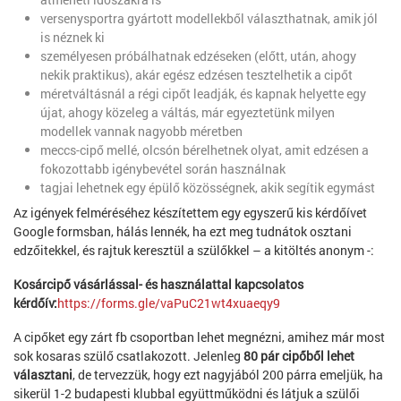
versenysportra gyártott modellekből választhatnak, amik jól
is néznek ki
személyesen próbálhatnak edzéseken (előtt, után, ahogy
nekik praktikus), akár egész edzésen tesztelhetik a cipőt
méretváltásnál a régi cipőt leadják, és kapnak helyette egy
újat, ahogy közeleg a váltás, már egyeztetünk milyen
modellek vannak nagyobb méretben
meccs-cipő mellé, olcsón bérelhetnek olyat, amit edzésen a
fokozottabb igénybevétel során használnak
tagjai lehetnek egy épülő közösségnek, akik segítik egymást
Az igények felméréséhez készítettem egy egyszerű kis kérdőívet
Google formsban, hálás lennék, ha ezt meg tudnátok osztani
edzőitekkel, és rajtuk keresztül a szülőkkel – a kitöltés anonym -:
Kosárcipő vásárlással- és használattal kapcsolatos
kérdőív:
https://forms.gle/vaPuC21wt4xuaeqy9
A cipőket egy zárt fb csoportban lehet megnézni, amihez már most
sok kosaras szülő csatlakozott. Jelenleg
80 pár cipőből lehet
választani
, de tervezzük, hogy ezt nagyjából 200 párra emeljük, ha
sikerül 1-2 budapesti klubbal együttműködni és látjuk a szülői