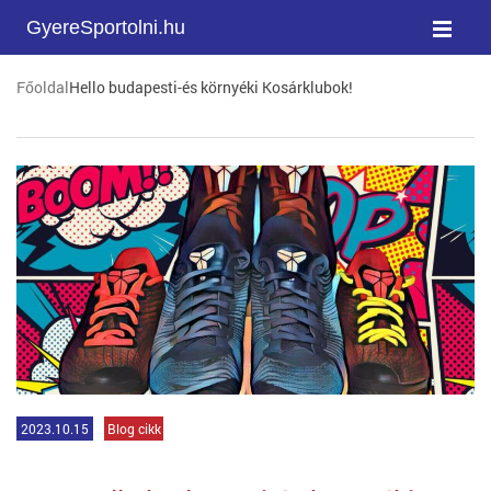
GyereSportolni.hu
Főoldal
Hello budapesti-és környéki Kosárklubok!
2023.10.15
Blog cikk