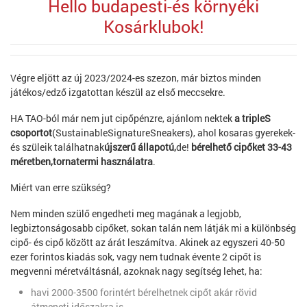
Hello budapesti-és környéki
Kosárklubok!
Végre eljött az új 2023/2024-es szezon, már biztos minden
játékos/edző izgatottan készül az első meccsekre.
HA TAO-ból már nem jut cipőpénzre, ajánlom nektek
a tripleS
csoportot
(SustainableSignatureSneakers), ahol kosaras gyerekek-
és szüleik találhatnak
újszerű állapotú,
de!
bérelhető cipőket 33-43
méretben,tornatermi használatra
.
Miért van erre szükség?
Nem minden szülő engedheti meg magának a legjobb,
legbiztonságosabb cipőket, sokan talán nem látják mi a különbség
cipő- és cipő között az árát leszámítva. Akinek az egyszeri 40-50
ezer forintos kiadás sok, vagy nem tudnak évente 2 cipőt is
megvenni méretváltásnál, azoknak nagy segítség lehet, ha:
havi 2000-3500 forintért bérelhetnek cipőt akár rövid
átmeneti időszakra is