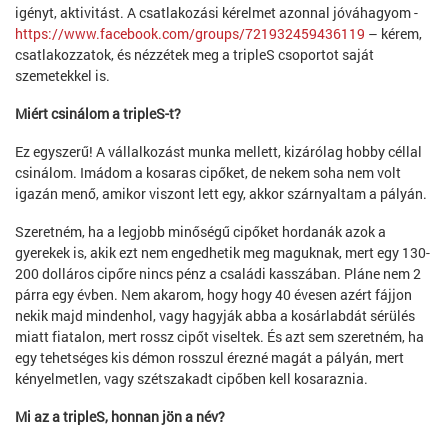
igényt, aktivitást. A csatlakozási kérelmet azonnal jóváhagyom -
https://www.facebook.com/groups/721932459436119
– kérem,
csatlakozzatok, és nézzétek meg a tripleS csoportot saját
szemetekkel is.
Miért csinálom a tripleS-t?
Ez egyszerű! A vállalkozást munka mellett, kizárólag hobby céllal
csinálom. Imádom a kosaras cipőket, de nekem soha nem volt
igazán menő, amikor viszont lett egy, akkor szárnyaltam a pályán.
Szeretném, ha a legjobb minőségű cipőket hordanák azok a
gyerekek is, akik ezt nem engedhetik meg maguknak, mert egy 130-
200 dolláros cipőre nincs pénz a családi kasszában. Pláne nem 2
párra egy évben. Nem akarom, hogy hogy 40 évesen azért fájjon
nekik majd mindenhol, vagy hagyják abba a kosárlabdát sérülés
miatt fiatalon, mert rossz cipőt viseltek. És azt sem szeretném, ha
egy tehetséges kis démon rosszul érezné magát a pályán, mert
kényelmetlen, vagy szétszakadt cipőben kell kosaraznia.
Mi az a tripleS, honnan jön a név?