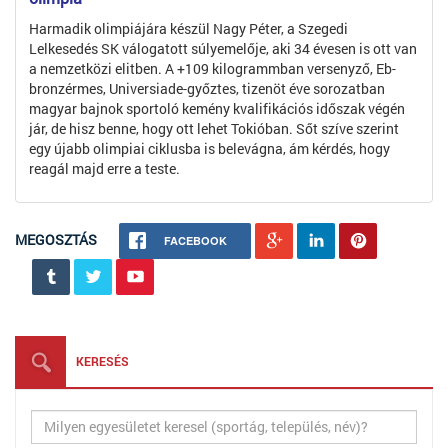
Harmadik olimpiájára készül Nagy Péter, a Szegedi
Lelkesedés SK válogatott súlyemelője, aki 34 évesen is ott van
a nemzetközi elitben. A +109 kilogrammban versenyző, Eb-
bronzérmes, Universiade-győztes, tizenöt éve sorozatban
magyar bajnok sportoló kemény kvalifikációs időszak végén
jár, de hisz benne, hogy ott lehet Tokióban. Sőt szíve szerint
egy újabb olimpiai ciklusba is belevágna, ám kérdés, hogy
reagál majd erre a teste.
MEGOSZTÁS
FACEBOOK
KERESÉS