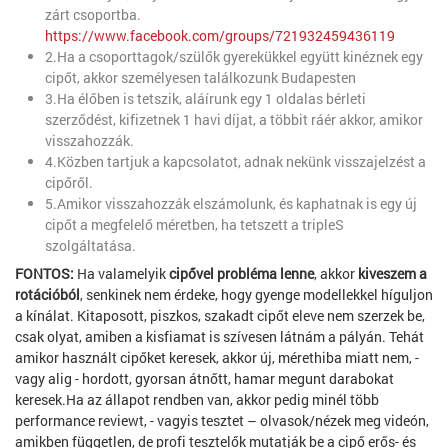
zárt csoportba.
https://www.facebook.com/groups/721932459436119
2.Ha a csoporttagok/szülők gyerekükkel együtt kinéznek egy
cipőt, akkor személyesen találkozunk Budapesten
3.Ha élőben is tetszik, aláírunk egy 1 oldalas bérleti
szerződést, kifizetnek 1 havi díjat, a többit ráér akkor, amikor
visszahozzák.
4.Közben tartjuk a kapcsolatot, adnak nekünk visszajelzést a
cipőről.
5.Amikor visszahozzák elszámolunk, és kaphatnak is egy új
cipőt a megfelelő méretben, ha tetszett a tripleS
szolgáltatása.
FONTOS:
Ha valamelyik
cipővel probléma lenne
, akkor
kiveszem a
rotációból
, senkinek nem érdeke, hogy gyenge modellekkel híguljon
a kínálat. Kitaposott, piszkos, szakadt cipőt eleve nem szerzek be,
csak olyat, amiben a kisfiamat is szívesen látnám a pályán. Tehát
amikor használt cipőket keresek, akkor új, mérethiba miatt nem, -
vagy alig - hordott, gyorsan átnőtt, hamar megunt darabokat
keresek.Ha az állapot rendben van, akkor pedig minél több
performance reviewt, - vagyis tesztet – olvasok/nézek meg videón,
amikben független, de profi tesztelők mutatják be a cipő erős- és