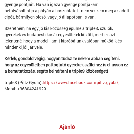
gyenge pontjait. Ha van igazán gyenge pontja -ami
befolyásolhatja a pályán a használatot - nem veszem meg az adott
cipőt, bármilyen olcsó, vagy jó állapotban is van.
Szeretném, ha egy jó kis közösség épülne a tripleS, szülők,
gyerekek és budapesti kosár egyesületek között, mert ez azt
jelentené, hogy a modell, amit kipróbálunk valóban működik és
mindenki jól jár vele.
Kérlek, gondold végig, hogyan tudsz Te nekem abban segíteni,
hogy az egyesületben pattogtató gyerekek szüleihez is eljusson ez
a bemutatkozás, segíts beindítani a tripleS közösséget!
tripleS (Piltz Gyula);
https://www.facebook.com/piltz.gyula/
;
Mobil: +36304241929
Ajánló