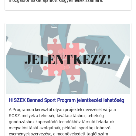
mozgásformákat ajánlott kisgyermekek számára.
HISZEK Benned Sport Program jelentkezési lehetőség
A Programon keresztül olyan projektek nevezését várja a
SOSZ, melyek a tehetség-kiválasztáshoz, tehetség-
gondozáshoz kapcsolódó teendőkhöz társuló feladatok
megvalósítását szolgálnák, például: sportági toborzó
események szervezése, a megnövekedett taglétszám