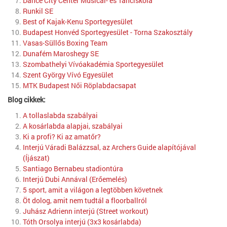
Dance City Center Musical- és Tánciskola
Runkil SE
Best of Kajak-Kenu Sportegyesület
Budapest Honvéd Sportegyesület - Torna Szakosztály
Vasas-Süllős Boxing Team
Dunafém Maroshegy SE
Szombathelyi Vívóakadémia Sportegyesület
Szent György Vívó Egyesület
MTK Budapest Női Röplabdacsapat
Blog cikkek:
A tollaslabda szabályai
A kosárlabda alapjai, szabályai
Ki a profi? Ki az amatőr?
Interjú Váradi Balázzsal, az Archers Guide alapítójával
(Íjászat)
Santiago Bernabeu stadiontúra
Interjú Dubi Annával (Erőemelés)
5 sport, amit a világon a legtöbben követnek
Öt dolog, amit nem tudtál a floorballról
Juhász Adrienn interjú (Street workout)
Tóth Orsolya interjú (3x3 kosárlabda)