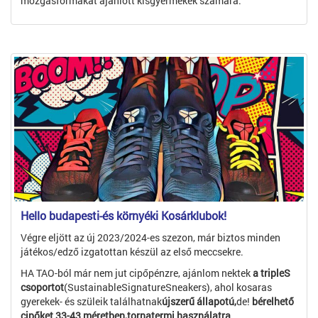
mozgásformákat ajánlott kisgyermekek számára.
Hello budapesti-és környéki Kosárklubok!
Végre eljött az új 2023/2024-es szezon, már biztos minden
játékos/edző izgatottan készül az első meccsekre.
HA TAO-ból már nem jut cipőpénzre, ajánlom nektek
a tripleS
csoportot
(SustainableSignatureSneakers), ahol kosaras
gyerekek- és szüleik találhatnak
újszerű állapotú,
de!
bérelhető
cipőket 33-43 méretben,tornatermi használatra
.